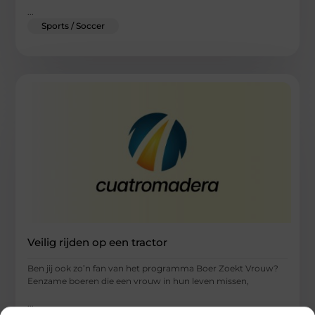
...
Sports / Soccer
Veilig rijden op een tractor
Ben jij ook zo’n fan van het programma Boer Zoekt Vrouw?
Eenzame boeren die een vrouw in hun leven missen,
...