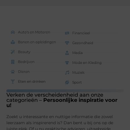
Auto's en Motoren
Financieel
Banen en opleidingen
Gezondheid
Beauty
Media
Bedrijven
Mode en Kleding
Dieren
Muziek
Eten en drinken
Sport
Verken de verscheidenheid aan onze
categorieën –
Persoonlijke inspiratie voor
u!
Zoekt u interessante en nuttige informatie die zowel
leerzaam als inspirerend is? Dan bent u bij ons op de
juiste plek. Of u nu praktische adviezen, uitgebreide