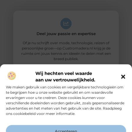
Deel jouw passie en expertise
Of je nu schrijft over mode, technologie, reizen of
persoonlijke groei—op Cuatromadera.nl krijg je de
ruimte om jouw kennis en ideeën te delen met een
breed publiek.
Wij hechten veel waarde
aan uw vertrouwelijkheid.
We maken gebruik van cookies en vergelijkbare technologieën om
te begrijpen hoe u onze website gebruikt en om waardevolle
ervaringen voor u te creëren. Deze cookies kunnen voor
Vergroot je online zichtbaarheid
verschillende doeleinden worden gebruikt, zoals gepersonaliseerde
advertenties en het meten van het gebruik van de site. Raadpleeg
Door je blogs op ons platform te publiceren, bereik
ons cookiebeleid voor meer informatie.
je meer lezers en vergroot je je invloed binnen jouw
niche. Jouw artikelen blijven online zichtbaar en
vindbaar.
Accepteren