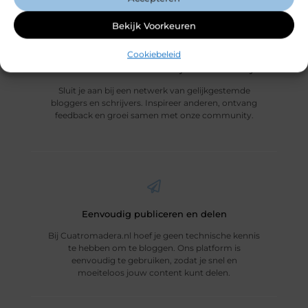
Bekijk Voorkeuren
Cookiebeleid
Maak deel uit van een schrijverscommunity
Sluit je aan bij een netwerk van gelijkgestemde
bloggers en schrijvers. Inspireer anderen, ontvang
feedback en groei samen met onze community.
Eenvoudig publiceren en delen
Bij Cuatromadera.nl hoef je geen technische kennis
te hebben om te bloggen. Ons platform is
eenvoudig te gebruiken, zodat je snel en
moeiteloos jouw content kunt delen.