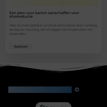
Een pers voor karton aanschaffen voor
afvalreductie
Meer en meer bedrijven zowel als particulieren doen vandaag
de dag aan recycling, dat wil zeggen het hergebruiken van
afvalstoffen
...
Bedrijven
Main Links
Goede backlinks kopen: investeren in zichtbaarheid of risico voor je reputatie?
Geld verdienen via internet: slimme bijverdienste of het begin van iets groters?