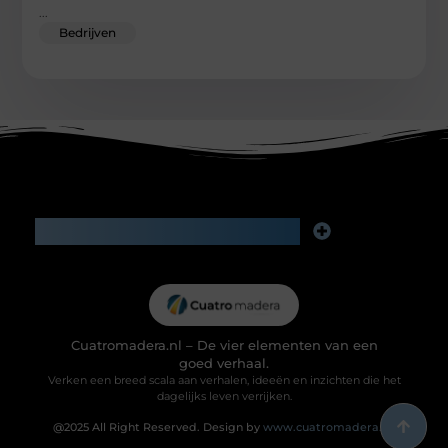
...
Bedrijven
Main Links
Goede backlinks kopen: investeren in zichtbaarheid of risico voor je reputatie?
Geld verdienen via internet: slimme bijverdienste of het begin van iets groters?
Cuatromadera.nl – De vier elementen van een
goed verhaal.
Verken een breed scala aan verhalen, ideeën en inzichten die het
dagelijks leven verrijken.
@2025 All Right Reserved. Design by
www.cuatromadera.nl.