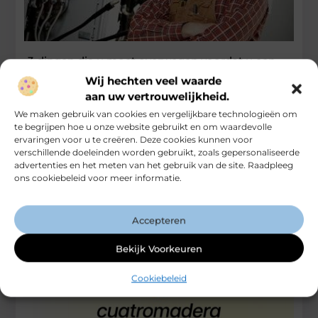
3 dingen die u moet overwegen voordat u een
elektricien inhuurt
Wij hechten veel waarde
aan uw vertrouwelijkheid.
Er zijn zoveel elektriciens met verschillende tarieven en
diensten. Als je op zoek bent naar een elektricien, je hebt
We maken gebruik van cookies en vergelijkbare technologieën om
elektriciens
te begrijpen hoe u onze website gebruikt en om waardevolle
ervaringen voor u te creëren. Deze cookies kunnen voor
...
verschillende doeleinden worden gebruikt, zoals gepersonaliseerde
Bedrijven
advertenties en het meten van het gebruik van de site. Raadpleeg
ons cookiebeleid voor meer informatie.
Accepteren
Bekijk Voorkeuren
Cookiebeleid