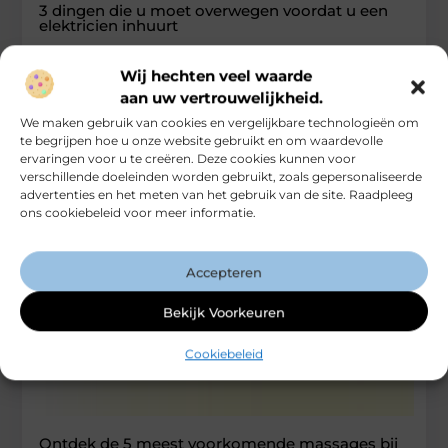
3 dingen die u moet overwegen voordat u een
elektricien inhuurt
Er zijn zoveel elektriciens met verschillende tarieven en
Wij hechten veel waarde
diensten. Als je op zoek bent naar een elektricien, je hebt
aan uw vertrouwelijkheid.
elektriciens
We maken gebruik van cookies en vergelijkbare technologieën om
...
te begrijpen hoe u onze website gebruikt en om waardevolle
Bedrijven
ervaringen voor u te creëren. Deze cookies kunnen voor
verschillende doeleinden worden gebruikt, zoals gepersonaliseerde
advertenties en het meten van het gebruik van de site. Raadpleeg
ons cookiebeleid voor meer informatie.
Accepteren
Bekijk Voorkeuren
Cookiebeleid
Ontdek de 5 meest voorkomende massages bij