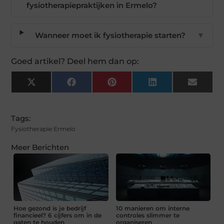
fysiotherapiepraktijken in Ermelo?
Wanneer moet ik fysiotherapie starten?
▼
Goed artikel? Deel hem dan op:
X
Facebook
Pinterest
LinkedIn
Email
(Twitter)
Tags:
Fysiotherapie Ermelo
Meer Berichten
Hoe gezond is je bedrijf
10 manieren om interne
financieel? 6 cijfers om in de
controles slimmer te
gaten te houden
organiseren