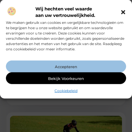
Wij hechten veel waarde
aan uw vertrouwelijkheid.
We maken gebruik van cookies en vergelijkbare technologieën om
te begrijpen hoe u onze website gebruikt en om waardevolle
ervaringen voor u te creëren. Deze cookies kunnen voor
verschillende doeleinden worden gebruikt, zoals gepersonaliseerde
advertenties en het meten van het gebruik van de site. Raadpleeg
ons cookiebeleid voor meer informatie.
Fysiotherapie Weert: professionele hulp bij
klachten en herstel
Lichamelijke klachten kunnen veel invloed hebben op het
Accepteren
dagelijks leven. Pijn bij bewegen, stijfheid, een blessure of
herstel na een
Bekijk Voorkeuren
...
Cookiebeleid
Gezondheid