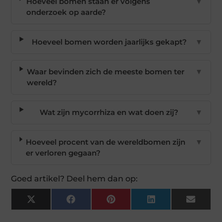
Hoeveel bomen staan er volgens
▼
onderzoek op aarde?
Hoeveel bomen worden jaarlijks gekapt?
▼
Waar bevinden zich de meeste bomen ter
▼
wereld?
Wat zijn mycorrhiza en wat doen zij?
▼
Hoeveel procent van de wereldbomen zijn
▼
er verloren gegaan?
Goed artikel? Deel hem dan op:
X
Facebook
Pinterest
LinkedIn
Email
(Twitter)