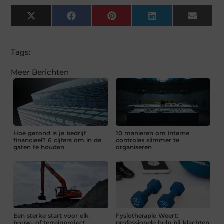
X
Facebook
Pinterest
LinkedIn
Email
(Twitter)
Tags:
Meer Berichten
Hoe gezond is je bedrijf
10 manieren om interne
financieel? 6 cijfers om in de
controles slimmer te
gaten te houden
organiseren
Een sterke start voor elk
Fysiotherapie Weert:
bouw- of terreinproject
professionele hulp bij klachten