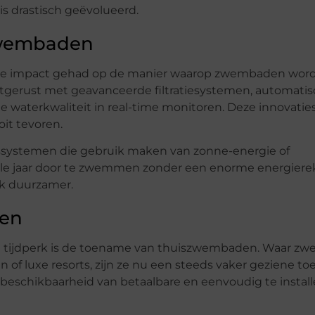
s drastisch geëvolueerd.
 zwembaden
ijke impact gehad op de manier waarop zwembaden wor
gerust met geavanceerde filtratiesystemen, automati
e waterkwaliteit in real-time monitoren. Deze innovatie
it tevoren.
gssystemen die gebruik maken van zonne-energie of
le jaar door te zwemmen zonder een enorme energierek
k duurzamer.
den
e tijdperk is de toename van thuiszwembaden. Waar 
en of luxe resorts, zijn ze nu een steeds vaker geziene t
de beschikbaarheid van betaalbare en eenvoudig te instal