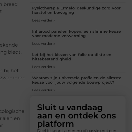
n breed
Fysiotherapie Ermelo: deskundige zorg voor
t
herstel en beweging
Lees verder »
Infrarood panelen kopen: een slimme keuze
voor moderne verwarming
Lees verder »
stekende
ng biedt.
Let bij het kiezen van folie op dikte en
hittebestendigheid
Lees verder »
 bij het
 is zwemmen
Waarom zijn universele profielen de slimste
keuze voor jouw volgende bouwproject?
Lees verder »
Sluit u vandaag
cologische
aan en ontdek ons
ialen en
platform
er
Deel je kennis, mening of passie met een