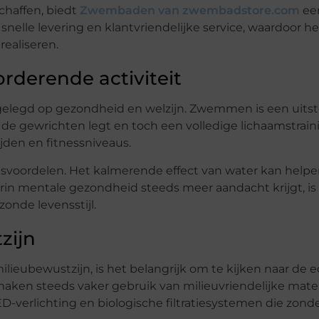
haffen, biedt
Zwembaden van zwembadstore.com
ee
nelle levering en klantvriendelijke service, waardoor he
realiseren.
derende activiteit
gelegd op gezondheid en welzijn. Zwemmen is een uit
e gewrichten legt en toch een volledige lichaamstraini
ijden en fitnessniveaus.
oordelen. Het kalmerende effect van water kan helpen
aarin mentale gezondheid steeds meer aandacht krijgt,
onde levensstijl.
zijn
eubewustzijn, is het belangrijk om te kijken naar de e
n steeds vaker gebruik van milieuvriendelijke mater
verlichting en biologische filtratiesystemen die zond