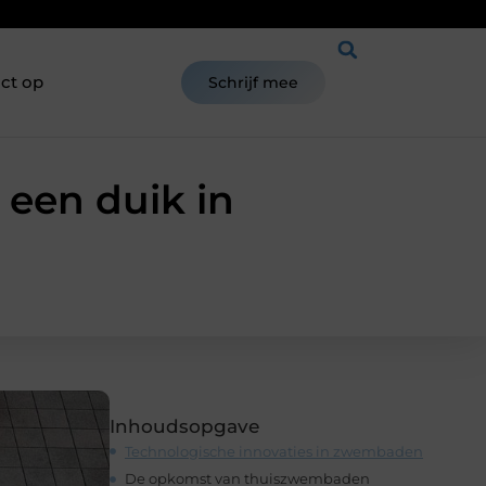
ct op
Schrijf mee
een duik in
Inhoudsopgave
Technologische innovaties in zwembaden
De opkomst van thuiszwembaden