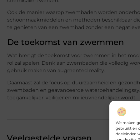
chemicaliën werken.
Ook de manier waarop zwembaden worden onderhouden
schoonmaakmiddelen en methoden beschikbaar die mi
te genieten van een zwembad zonder een negatieve 
De toekomst van zwemmen
Wat brengt de toekomst voor zwemmen in het modern
rol zal spelen. Denk aan zwembaden die volledig wo
gebruik maken van augmented reality.
Daarnaast zal de focus op duurzaamheid en gezondheid
zwembaden en geavanceerde waterbehandelingssys
toegankelijker, veiliger en milieuvriendelijker wordt.
We maken geb
gebruikt en 
doeleinden w
Veelgestelde vragen
van de site.