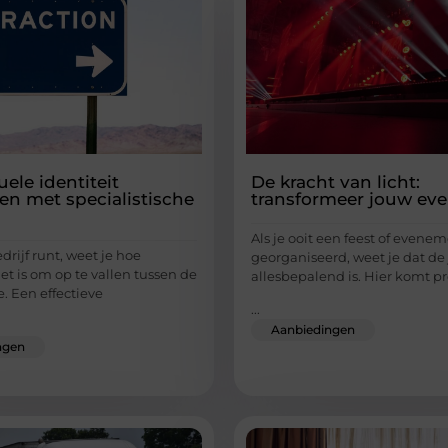
ele identiteit
De kracht van licht:
n met specialistische
transformeer jouw eve
Als je ooit een feest of evene
edrijf runt, weet je hoe
georganiseerd, weet je dat de 
et is om op te vallen tussen de
allesbepalend is. Hier komt pr
. Een effectieve
...
Aanbiedingen
ngen