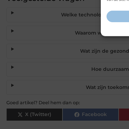
Welke technologische inn
Waarom worden thui
Wat zijn de gezo
Hoe duurzaam
Wat zijn toekom
Goed artikel? Deel hem dan op:
X (Twitter)
Facebook