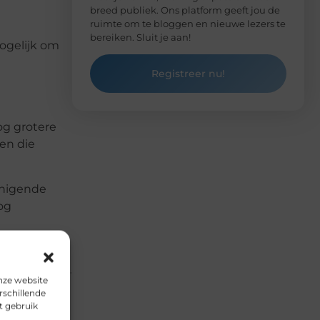
breed publiek. Ons platform geeft jou de
ruimte om te bloggen en nieuwe lezers te
bereiken. Sluit je aan!
ogelijk om
Registreer nu!
og grotere
en die
einigende
og
nze website
rschillende
t gebruik