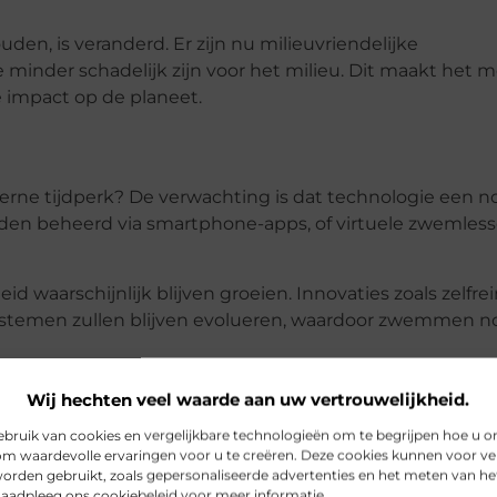
, is veranderd. Er zijn nu milieuvriendelijke
nder schadelijk zijn voor het milieu. Dit maakt het m
impact op de planeet.
e tijdperk? De verwachting is dat technologie een n
rden beheerd via smartphone-apps, of virtuele zwemless
 waarschijnlijk blijven groeien. Innovaties zoals zelfr
temen zullen blijven evolueren, waardoor zwemmen n
Wij hechten veel waarde aan uw vertrouwelijkheid.
ruik van cookies en vergelijkbare technologieën om te begrijpen hoe u o
om waardevolle ervaringen voor u te creëren. Deze cookies kunnen voor ve
orden gebruikt, zoals gepersonaliseerde advertenties en het meten van he
 Raadpleeg ons cookiebeleid voor meer informatie.