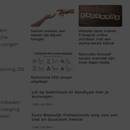
den
Samen werken aan
Website laten maken
ideeën die blijven
Friesland: online
sche
hangen
zichtbaar met een
sterke eerste indruk
s zorgen
Renovlies inclusief
sauzen wanneer zijn
twee lagen nodig
ening. Dit
Technische SEO simpel
uitgelegd
Let op bakinhoud en bandtype met je
kruiwagen
zwembaden
Lees verder »
oevoeging
Fysio Bleiswijk: Professionele zorg voor een
leren
snel en duurzaam herstel
Lees verder »