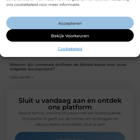
beweging
ons cookiebeleid voor meer informatie.
Lees verder »
Infrarood panelen kopen: een slimme keuze voor moderne
Accepteren
verwarming
Lees verder »
Bekijk Voorkeuren
Let bij het kiezen van folie op dikte en hittebestendigheid
Cookiebeleid
Lees verder »
Waarom zijn universele profielen de slimste keuze voor jouw
volgende bouwproject?
Lees verder »
Sluit u vandaag aan en ontdek
ons platform
Deel je kennis, mening of passie met een breed publiek.
Ons platform geeft jou de ruimte om te bloggen en
nieuwe lezers te bereiken. Sluit je aan!
Registreer nu!