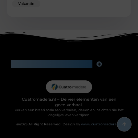
Vakantie
Main Links
Goede backlinks kopen: investeren in zichtbaarheid of risico voor je reputatie?
Geld verdienen via internet: slimme bijverdienste of het begin van iets groters?
Cuatromadera.nl – De vier elementen van een
goed verhaal.
Verken een breed scala aan verhalen, ideeën en inzichten die het
dagelijks leven verrijken.
@2025 All Right Reserved. Design by
www.cuatromadera.nl.