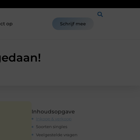
ct op
Schrijf mee
gedaan!
Inhoudsopgave
Inkoop & verkoop
Soorten singles
Veelgestelde vragen