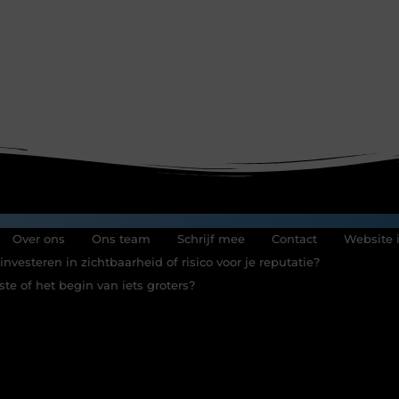
Over ons
Ons team
Schrijf mee
Contact
Website 
nvesteren in zichtbaarheid of risico voor je reputatie?
te of het begin van iets groters?