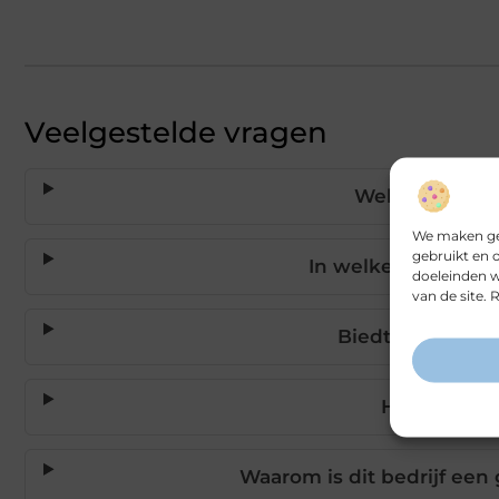
Veelgestelde vragen
Welke soorten 
We maken geb
gebruikt en 
In welke regio's vo
doeleinden w
van de site.
Biedt dit bedrij
Hoe snel ve
Waarom is dit bedrijf een 