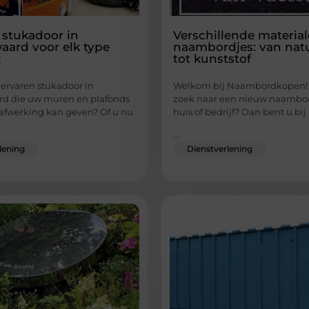
 stukadoor in
Verschillende materia
aard voor elk type
naambordjes: van nat
k
tot kunststof
 ervaren stukadoor in
Welkom bij Naambordkopen! 
rd die uw muren en plafonds
zoek naar een nieuw naambor
 afwerking kan geven? Of u nu
huis of bedrijf? Dan bent u bij
...
lening
Dienstverlening