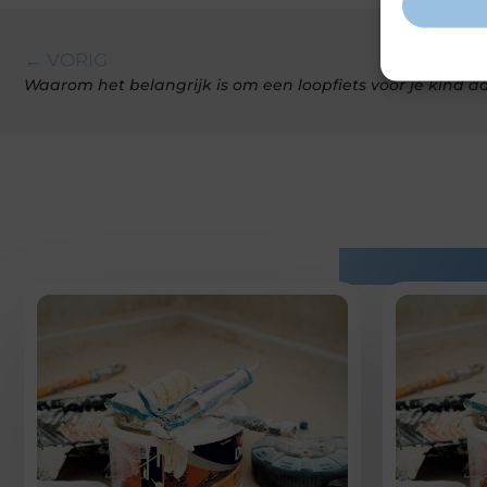
← VORIG
Waarom het belangrijk is om een loopfiets voor je kind a
Gerelatee