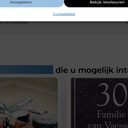
Accepteren
Bekijk Voorkeuren
Cookiebeleid
an te schaffen
W
rde artikelen
die u mogelijk in