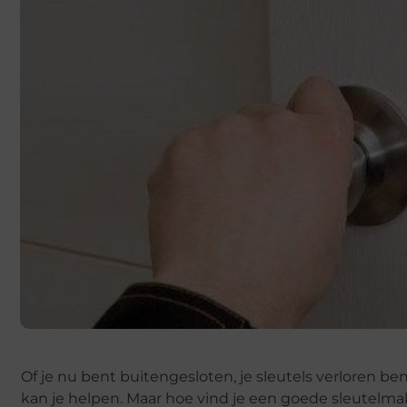
Of je nu bent buitengesloten, je sleutels verloren b
kan je helpen. Maar hoe vind je een goede sleutelmak