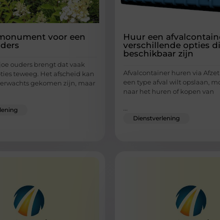
fmonument voor een
Huur een afvalcontain
uders
verschillende opties d
beschikbaar zijn
 joe ouders brengt dat vaak
Afvalcontainer huren via Afzet
ties teweeg. Het afscheid kan
een type afval wilt opslaan, m
verwachts gekomen zijn, maar
naar het huren of kopen van
...
lening
Dienstverlening