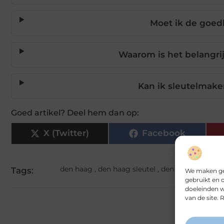
Moet ik de goed
Waarom is het belangrij
Kan ik sleutelmake
Goed artikel? Deel hem dan op:
X (Twitter)
Facebook
den haag
,
den haag sleutel
,
den haag slot
,
sle
Tags:
We maken geb
gebruikt en 
doeleinden w
van de site.