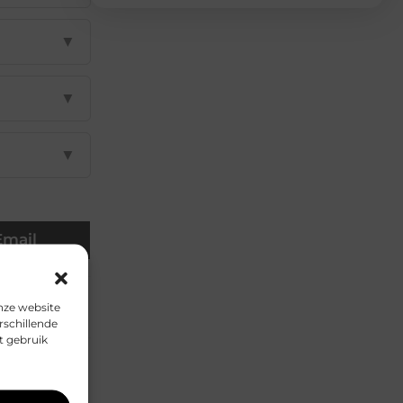
▼
▼
▼
Email
nze website
rschillende
t gebruik