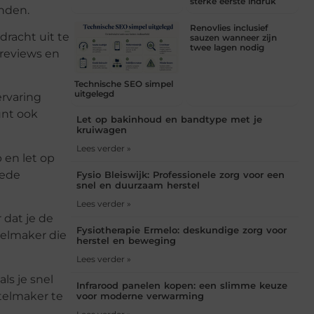
sterke eerste indruk
nden.
Renovlies inclusief
dracht uit te
sauzen wanneer zijn
twee lagen nodig
 reviews en
Technische SEO simpel
uitgelegd
ervaring
unt ook
Let op bakinhoud en bandtype met je
kruiwagen
Lees verder »
 en let op
oede
Fysio Bleiswijk: Professionele zorg voor een
snel en duurzaam herstel
Lees verder »
 dat je de
Fysiotherapie Ermelo: deskundige zorg voor
telmaker die
herstel en beweging
Lees verder »
ls je snel
Infrarood panelen kopen: een slimme keuze
utelmaker te
voor moderne verwarming