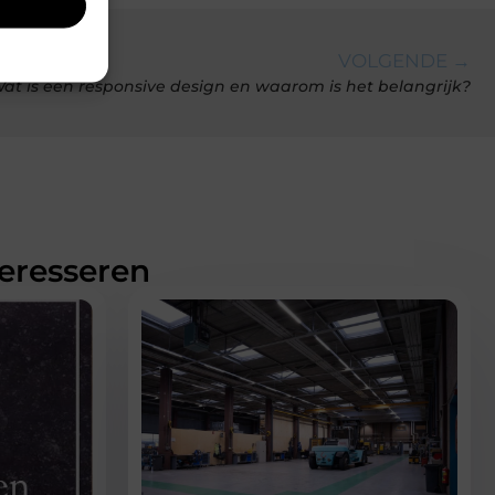
VOLGENDE →
at is een responsive design en waarom is het belangrijk?
teresseren