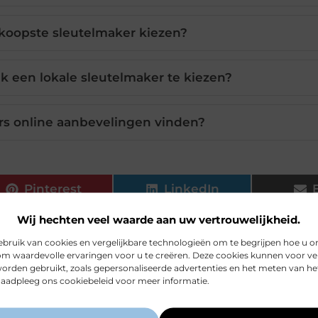
koopste sleutelmaker kiezen?
k een lokale sleutelmaker te kiezen?
rs online aanbevelingen vinden?
Pinterest
LinkedIn
Wij hechten veel waarde aan uw vertrouwelijkheid.
utels
,
slotenmaker
,
slotenmaker den haag
ruik van cookies en vergelijkbare technologieën om te begrijpen hoe u o
om waardevolle ervaringen voor u te creëren. Deze cookies kunnen voor ve
orden gebruikt, zoals gepersonaliseerde advertenties en het meten van he
 Raadpleeg ons cookiebeleid voor meer informatie.