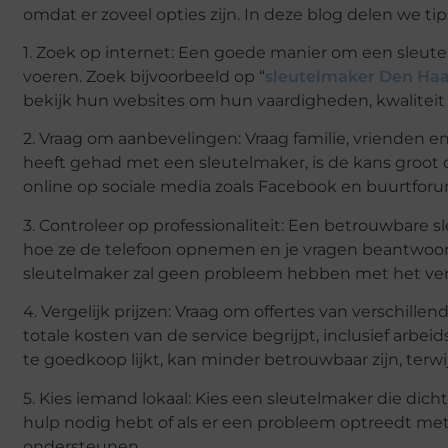
omdat er zoveel opties zijn. In deze blog delen we t
1. Zoek op internet: Een goede manier om een sleute
voeren. Zoek bijvoorbeeld op “
sleutelmaker Den Ha
bekijk hun websites om hun vaardigheden, kwaliteit 
2. Vraag om aanbevelingen: Vraag familie, vrienden e
heeft gehad met een sleutelmaker, is de kans groot 
online op sociale media zoals Facebook en buurtfor
3. Controleer op professionaliteit: Een betrouwbare s
hoe ze de telefoon opnemen en je vragen beantwoord
sleutelmaker zal geen probleem hebben met het ver
4. Vergelijk prijzen: Vraag om offertes van verschille
totale kosten van de service begrijpt, inclusief arbe
te goedkoop lijkt, kan minder betrouwbaar zijn, terwi
5. Kies iemand lokaal: Kies een sleutelmaker die dichtb
hulp nodig hebt of als er een probleem optreedt met 
ondersteunen.