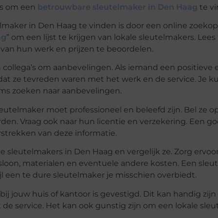
ips om een
betrouwbare sleutelmaker in Den Haag
te vi
lmaker in Den Haag te vinden is door een online zoekop
ag
” om een lijst te krijgen van lokale sleutelmakers. Lees
van hun werk en prijzen te beoordelen.
n collega’s om aanbevelingen. Als iemand een positieve 
dat ze tevreden waren met het werk en de service. Je k
ums zoeken naar aanbevelingen.
leutelmaker moet professioneel en beleefd zijn. Bel ze op
en. Vraag ook naar hun licentie en verzekering. Een g
strekken van deze informatie.
nde sleutelmakers in Den Haag en vergelijk ze. Zorg ervoor
idsloon, materialen en eventuele andere kosten. Een sleu
jl een te dure sleutelmaker je misschien overbiedt.
ij jouw huis of kantoor is gevestigd. Dit kan handig zijn a
de service. Het kan ook gunstig zijn om een lokale sle