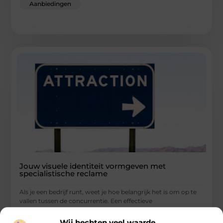
Aanbiedingen
Jouw visuele identiteit vormgeven met
specialistische reclame
Als je een bedrijf runt, weet je hoe belangrijk het is om op te
vallen tussen de concurrentie. Een effectieve
...
Wij hechten veel waarde