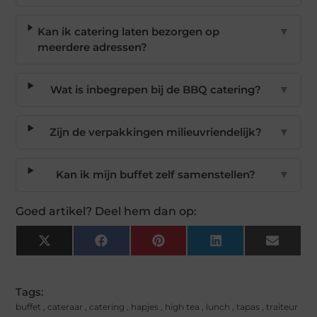
Kan ik catering laten bezorgen op
▼
meerdere adressen?
Wat is inbegrepen bij de BBQ catering?
▼
Zijn de verpakkingen milieuvriendelijk?
▼
Kan ik mijn buffet zelf samenstellen?
▼
Goed artikel? Deel hem dan op:
X
Facebook
Pinterest
LinkedIn
Email
(Twitter)
Tags:
buffet
,
cateraar
,
catering
,
hapjes
,
high tea
,
lunch
,
tapas
,
traiteur