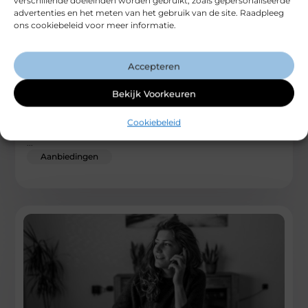
verschillende doeleinden worden gebruikt, zoals gepersonaliseerde
advertenties en het meten van het gebruik van de site. Raadpleeg
ons cookiebeleid voor meer informatie.
Accepteren
Houtkachel: jouw bron van natuurlijke warmte
en gezelligheid
Bekijk Voorkeuren
Als je op zoek bent naar een manier om je huis niet alleen
warm, maar ook stijlvol te maken, dan
Cookiebeleid
...
Aanbiedingen