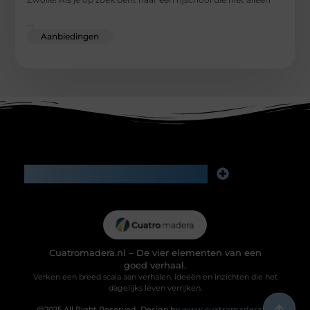
...
Aanbiedingen
Main Links
Goede backlinks kopen: investeren in zichtbaarheid of risico voor je reputatie?
Geld verdienen via internet: slimme bijverdienste of het begin van iets groters?
Cuatromadera.nl – De vier elementen van een
goed verhaal.
Verken een breed scala aan verhalen, ideeën en inzichten die het
dagelijks leven verrijken.
@2025 All Right Reserved. Design by
www.cuatromadera.nl.