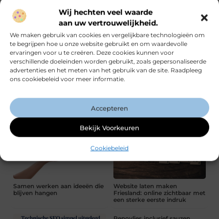
Wij hechten veel waarde
aan uw vertrouwelijkheid.
Hoe gezond is je bedrijf
10 manieren om interne
financieel? 6 cijfers om in de
controles slimmer te
We maken gebruik van cookies en vergelijkbare technologieën om
gaten te houden
organiseren
te begrijpen hoe u onze website gebruikt en om waardevolle
ervaringen voor u te creëren. Deze cookies kunnen voor
verschillende doeleinden worden gebruikt, zoals gepersonaliseerde
advertenties en het meten van het gebruik van de site. Raadpleeg
ons cookiebeleid voor meer informatie.
Een sterke start voor elk
Fysiotherapie Weert:
Accepteren
bouw- of terreinproject
professionele hulp bij klachten
en herstel
Bekijk Voorkeuren
Cookiebeleid
Samen werken aan ideeën die
Website laten maken
blijven hangen
Friesland: online zichtbaar met
een sterke eerste indruk
Renovlies inclusief sauzen