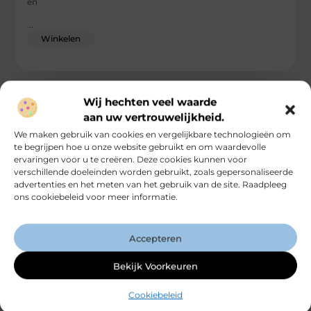
en
...
Winkelen
Wij hechten veel waarde
aan uw vertrouwelijkheid.
We maken gebruik van cookies en vergelijkbare technologieën om
te begrijpen hoe u onze website gebruikt en om waardevolle
ervaringen voor u te creëren. Deze cookies kunnen voor
verschillende doeleinden worden gebruikt, zoals gepersonaliseerde
advertenties en het meten van het gebruik van de site. Raadpleeg
ons cookiebeleid voor meer informatie.
Accepteren
Perfectie in Kapsels Herenkapper in Dordrecht
Bekijk Voorkeuren
Op zoek naar een plek waar vakmanschap en stijl
samenkomen? Welkom bij de wereld van Hernekapper in
Cookiebeleid
Dordrecht, waar iedere