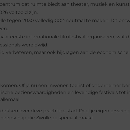
 centrum dat ruimte biedt aan theater, muziek en kuns
26 voltooid zijn.
le tegen 2030 volledig CO2-neutraal te maken. Dit omv
en.
haar eerste internationale filmfestival organiseren, wat 
essionals wereldwijd.
eid verbeteren, maar ook bijdragen aan de economische 
men. Of je nu een inwoner, toerist of ondernemer bent, 
rische bezienswaardigheden en levendige festivals tot 
allemaal.
dekken over deze prachtige stad. Deel je eigen ervarin
meenschap die Zwolle zo speciaal maakt.