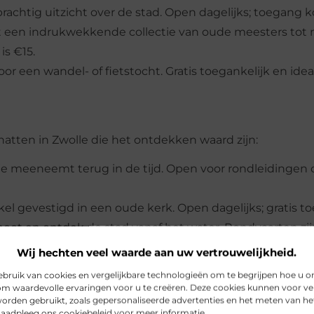
rachtig uitzicht over de stad. Open dagelijks; toegang k
en indrukwekkende collectie van oude meesters tot
is €15.
or een wandel- of fietstocht. Gratis toegankelijk en ide
hatten in Zwolle die het ontdekken waard zijn:
e meeneemt terug in de tijd. Open voor rondleidingen 
l gevestigd in een oude kerk. Open dagelijks; gratis t
oot en ontdek de stad vanaf het water. Rondvaarten zij
n.
Wij hechten veel waarde aan uw vertrouwelijkheid.
ruik van cookies en vergelijkbare technologieën om te begrijpen hoe u o
om waardevolle ervaringen voor u te creëren. Deze cookies kunnen voor ve
orden gebruikt, zoals gepersonaliseerde advertenties en het meten van he
 Raadpleeg ons cookiebeleid voor meer informatie.