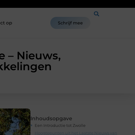
ct op
Schrijf mee
e – Nieuws,
kkelingen
Inhoudsopgave
Een Introductie tot Zwolle
Hoogtepunten uit het Laatste Nieuws van