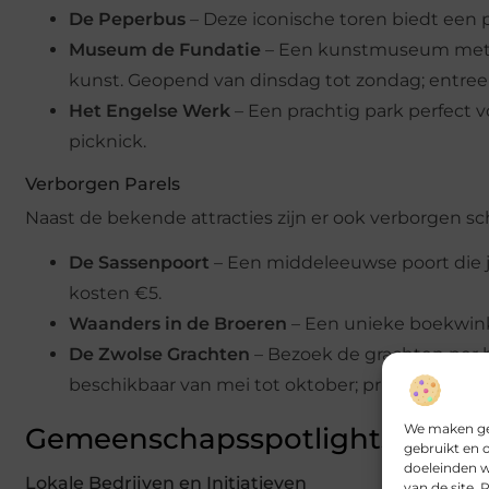
De Peperbus
– Deze iconische toren biedt een p
Museum de Fundatie
– Een kunstmuseum met e
kunst. Geopend van dinsdag tot zondag; entree 
Het Engelse Werk
– Een prachtig park perfect vo
picknick.
Verborgen Parels
Naast de bekende attracties zijn er ook verborgen sc
De Sassenpoort
– Een middeleeuwse poort die j
kosten €5.
Waanders in de Broeren
– Een unieke boekwinke
De Zwolse Grachten
– Bezoek de grachten per b
beschikbaar van mei tot oktober; prijzen variëre
We maken geb
Gemeenschapsspotlights
gebruikt en 
doeleinden w
Lokale Bedrijven en Initiatieven
van de site.