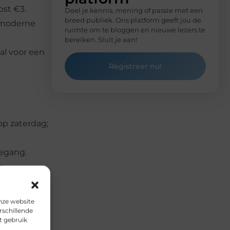
ost €3.
Deel je kennis, mening of passie met een
breed publiek. Ons platform geeft jou de
 moderne
ruimte om te bloggen en nieuwe lezers te
bereiken. Sluit je aan!
aal voor een
Registreer nu!
op zaterdag;
oegang.
n
nze website
rschillende
t gebruik