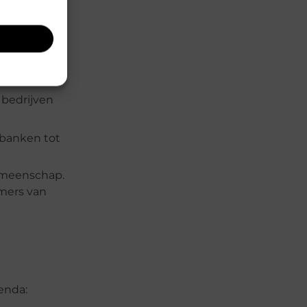
le bedrijven
 steunpilaar
 bedrijven
elbanken tot
gemeenschap.
emers van
enda: