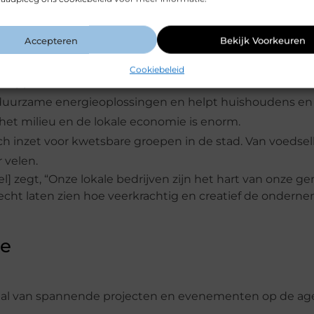
schap. Hier zijn enkele inspirerende verhalen van loka
Accepteren
Bekijk Voorkeuren
 al sinds 1920 dagelijks vers brood en gebak. Ze zijn een
Cookiebeleid
 appeltaart.
t duurzame energieoplossingen en helpt huishoudens en
et milieu en de lokale economie is enorm.
 zich inzet voor kwetsbare groepen in de stad. Van voeds
 velen.
l] zegt, “Onze lokale bedrijven zijn het hart van onze 
n echt laten zien hoe veerkrachtig en creatief de ondern
le
et tal van spannende projecten en evenementen op de ag