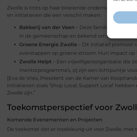
Zwolle is trots op haar bloeiende ondernemersgemeen
en initiatieven die een verschil maken:
Bakkerij van der Veen
– Deze familiebedrijf bakt
in de gemeenschap en bekend om hun heerlijke
Groene Energie Zwolle
– Dit initiatief promoo
overstappen op groene stroom. Hun impact op h
Zwolle Helpt
– Een vrijwilligersorganisatie die
mentorprogramma’s, zij zijn een lichtpuntje voor
[Eva de Vries, President van de Kamer van Koophande
Initiatieven zoals ‘Shop Local, Support Local’ hebbe
Zwolle zijn.”
Toekomstperspectief voor Zwol
Komende Evenementen en Projecten
De toekomst ziet er rooskleurig uit voor Zwolle, m