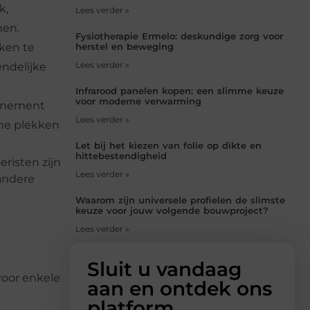
k,
Lees verder »
men.
Fysiotherapie Ermelo: deskundige zorg voor
eken te
herstel en beweging
Lees verder »
ndelijke
Infrarood panelen kopen: een slimme keuze
voor moderne verwarming
venement
Lees verder »
che plekken
Let bij het kiezen van folie op dikte en
hittebestendigheid
risten zijn
Lees verder »
 andere
Waarom zijn universele profielen de slimste
keuze voor jouw volgende bouwproject?
Lees verder »
Sluit u vandaag
voor enkele
aan en ontdek ons
platform