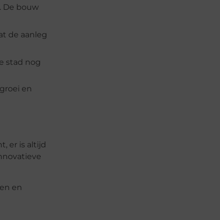
t. De bouw
at de aanleg
de stad nog
groei en
er is altijd
innovatieve
gen en