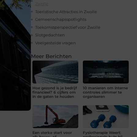
Zwolle
Toeristische Attracties in Zwolle
Gemeenschapsspotlights
Toekomstperspectief voor Zwolle
Slotgedachten
Veelgestelde vragen
Meer Berichten
Hoe gezond is je bedrijf
10 manieren om interne
financieel? 6 cijfers om
controles slimmer te
in de gaten te houden
organiseren
Een sterke start voor
Fysiotherapie Weert:
elk bouw- of
professionele hulp bij