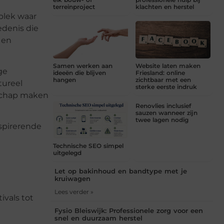
terreinproject
klachten en herstel
 plek waar
edenis die
 en
Samen werken aan
Website laten maken
ge
ideeën die blijven
Friesland: online
hangen
zichtbaar met een
tureel
sterke eerste indruk
nschap maken
Renovlies inclusief
sauzen wanneer zijn
twee lagen nodig
nspirerende
Technische SEO simpel
uitgelegd
Let op bakinhoud en bandtype met je
kruiwagen
Lees verder »
vals tot
Fysio Bleiswijk: Professionele zorg voor een
snel en duurzaam herstel