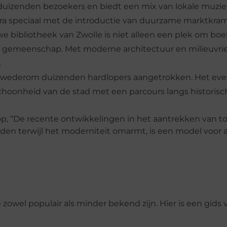
ekt duizenden bezoekers en biedt een mix van lokale muzie
xtra speciaal met de introductie van duurzame marktkra
e bibliotheek van Zwolle is niet alleen een plek om bo
e gemeenschap. Met moderne architectuur en milieuvrie
.
ft wederom duizenden hardlopers aangetrokken. Het e
choonheid van de stad met een parcours langs historis
op, “De recente ontwikkelingen in het aantrekken van toe
uden terwijl het moderniteit omarmt, is een model voor
owel populair als minder bekend zijn. Hier is een gids 