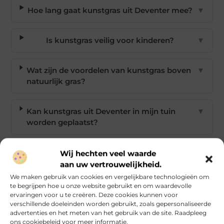
Hoe lang gaat kunstgras uit Deventer mee?
▼
Is kunstgras veilig voor kinderen?
▼
Wat zijn de voordelen van kunstgras boven
▼
natuurlijk gras?
Kan kunstgras uit Deventer in mijn tuin
▼
worden geplaatst?
Goed artikel? Deel hem dan op:
Wij hechten veel waarde
aan uw vertrouwelijkheid.
X
Facebook
Pinterest
LinkedIn
Email
We maken gebruik van cookies en vergelijkbare technologieën om
(Twitter)
te begrijpen hoe u onze website gebruikt en om waardevolle
ervaringen voor u te creëren. Deze cookies kunnen voor
verschillende doeleinden worden gebruikt, zoals gepersonaliseerde
Tags:
advertenties en het meten van het gebruik van de site. Raadpleeg
ons cookiebeleid voor meer informatie.