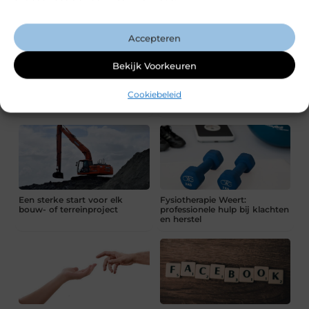
Meer Berichten
Accepteren
Bekijk Voorkeuren
Hoe gezond is je bedrijf
10 manieren om interne
Cookiebeleid
financieel? 6 cijfers om in de
controles slimmer te
gaten te houden
organiseren
Een sterke start voor elk
Fysiotherapie Weert:
bouw- of terreinproject
professionele hulp bij klachten
en herstel