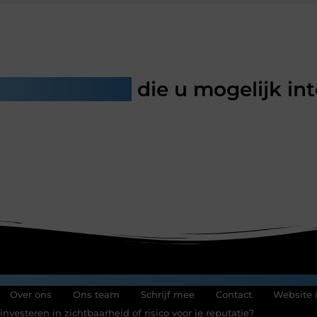
rde artikelen
die u mogelijk in
Over ons
Ons team
Schrijf mee
Contact
Website 
nvesteren in zichtbaarheid of risico voor je reputatie?