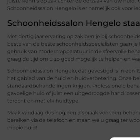
juiste kennis op zak achter de oorzaak van uw huid. O
Schoonheidssalon Hengelo is er namelijk ook voor ie
Schoonheidssalon Hengelo staan
Met dertig jaar ervaring op zak ben je bij schoonhei
beste van de beste schoonheidsspecialisten gaan je h
gebruik van modern apparatuur in de sfeervolle beh
graag de tijd om u zo goed mogelijk te helpen en w
Schoonheidssalon Hengelo, dat gevestigd is in een 1
het gebied van de huid en huidverbetering. Onze b
standaardbehandelingen krijgen. Professionele beh
gevoelige huid of juist een uitgedroogde hand lossen
terecht en met elk huidtype.
Maak vandaag dus nog een afspraak voor een behande
bereiken via de telefoon en staan we u graag ter wo
mooie huid!
—