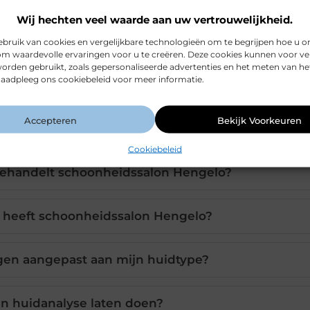
Wij hechten veel waarde aan uw vertrouwelijkheid.
ruik van cookies en vergelijkbare technologieën om te begrijpen hoe u o
om waardevolle ervaringen voor u te creëren. Deze cookies kunnen voor ve
orden gebruikt, zoals gepersonaliseerde advertenties en het meten van he
 Raadpleeg ons cookiebeleid voor meer informatie.
Accepteren
Bekijk Voorkeuren
Cookiebeleid
ehandelt schoonheidssalon Hengelo?
g heeft schoonheidssalon Hengelo?
en aangepast aan mijn huidtype?
en huidanalyse laten doen?