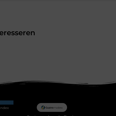
teresseren
index