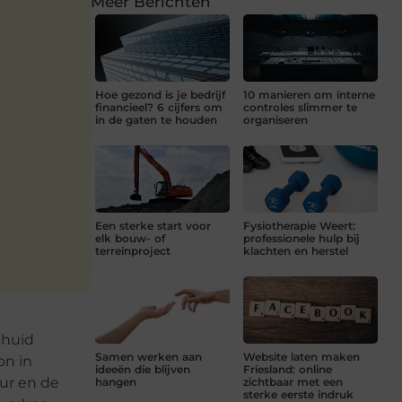
Meer Berichten
Hoe gezond is je bedrijf
10 manieren om interne
financieel? 6 cijfers om
controles slimmer te
in de gaten te houden
organiseren
Een sterke start voor
Fysiotherapie Weert:
elk bouw- of
professionele hulp bij
terreinproject
klachten en herstel
 huid
Samen werken aan
Website laten maken
on in
ideeën die blijven
Friesland: online
uur en de
hangen
zichtbaar met een
sterke eerste indruk