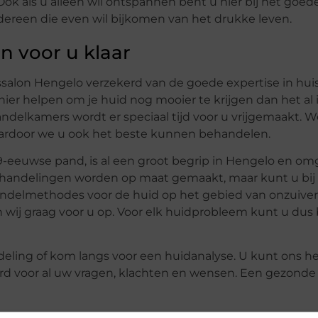
ok als u alleen wil ontspannen bent u hier bij het goede
dereen die even wil bijkomen van het drukke leven.
 voor u klaar
dssalon Hengelo verzekerd van de goede expertise in huis
ier helpen om je huid nog mooier te krijgen dan het al i
andelkamers wordt er speciaal tijd voor u vrijgemaakt.
aardoor we u ook het beste kunnen behandelen.
9-eeuwse pand, is al een groot begrip in Hengelo en o
ehandelingen worden op maat gemaakt, maar kunt u bij
andelmethodes voor de huid op het gebied van onzuiver
 wij graag voor u op. Voor elk huidprobleem kunt u dus 
ling of kom langs voor een huidanalyse. U kunt ons he
ord voor al uw vragen, klachten en wensen. Een gezonde 