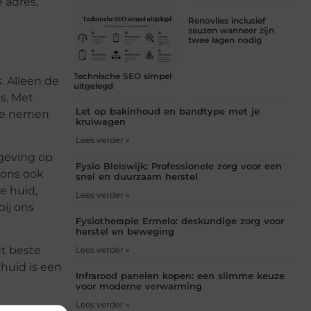
 adres,
Renovlies inclusief
sauzen wanneer zijn
twee lagen nodig
Technische SEO simpel
. Alleen de
uitgelegd
s. Met
Let op bakinhoud en bandtype met je
 We nemen
kruiwagen
Lees verder »
mgeving op
Fysio Bleiswijk: Professionele zorg voor een
 ons ook
snel en duurzaam herstel
e huid,
Lees verder »
bij ons
Fysiotherapie Ermelo: deskundige zorg voor
herstel en beweging
t beste
Lees verder »
huid is een
Infrarood panelen kopen: een slimme keuze
voor moderne verwarming
Lees verder »