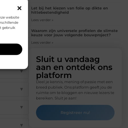
Let bij het kiezen van folie op dikte en
hittebestendigheid
nze website
Lees verder »
rschillende
t gebruik
Waarom zijn universele profielen de slimste
keuze voor jouw volgende bouwproject?
Lees verder »
Sluit u vandaag
aan en ontdek ons
▼
platform
Deel je kennis, mening of passie met een
breed publiek. Ons platform geeft jou de
▼
ruimte om te bloggen en nieuwe lezers te
bereiken. Sluit je aan!
▼
Registreer nu!
▼