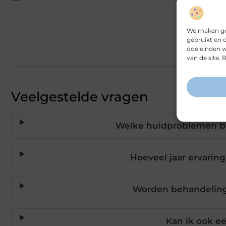
We maken geb
gebruikt en 
doeleinden w
van de site.
Veelgestelde vragen
Welke huidproblemen b
Hoeveel jaar ervarin
Worden behandeling
Kan ik ook e