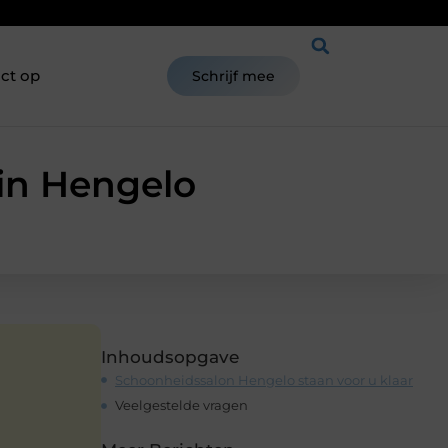
ct op
Schrijf mee
 in Hengelo
Inhoudsopgave
Schoonheidssalon Hengelo staan voor u klaar
Veelgestelde vragen