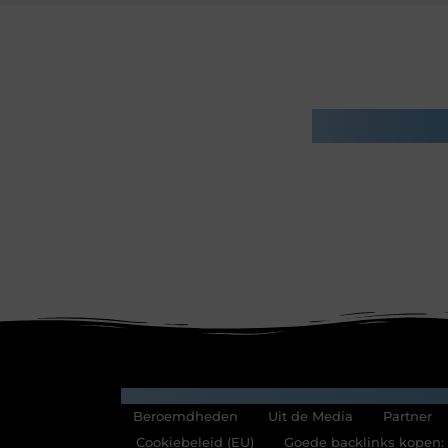
Gerelatee
Main Links
Beroemdheden
Uit de Media
Partner
Cookiebeleid (EU)
Goede backlinks kopen: i