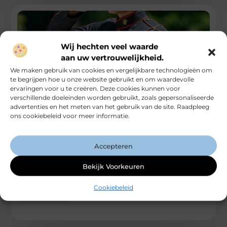
Wij hechten veel waarde
aan uw vertrouwelijkheid.
We maken gebruik van cookies en vergelijkbare technologieën om
te begrijpen hoe u onze website gebruikt en om waardevolle
ervaringen voor u te creëren. Deze cookies kunnen voor
verschillende doeleinden worden gebruikt, zoals gepersonaliseerde
advertenties en het meten van het gebruik van de site. Raadpleeg
ons cookiebeleid voor meer informatie.
Ontdek de Magie van de Dumpstore in
Heerhugowaard
Accepteren
Ben je een lokale shopper, een doe-het-zelf enthousiast of
een liefhebber van woningverbetering? Dan hebben we
Bekijk Voorkeuren
geweldig nieuws voor je!
...
Cookiebeleid
Winkelen