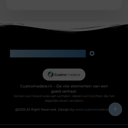
Main Links
Goede backlinks kopen: investeren in zichtbaarheid of risico voor je reputatie?
Geld verdienen via internet: slimme bijverdienste of het begin van iets groters?
Cuatromadera.nl – De vier elementen van een
goed verhaal.
Verken een breed scala aan verhalen, ideeën en inzichten die het
dagelijks leven verrijken.
@2025 All Right Reserved. Design by
www.cuatromadera.nl.