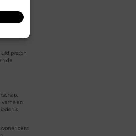
gd om de
n de
luid praten
 en de
enschap,
n verhalen
hiedenis
bewoner bent
g.