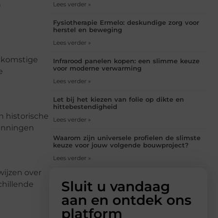
n
Lees verder »
Fysiotherapie Ermelo: deskundige zorg voor
herstel en beweging
Lees verder »
oekomstige
Infrarood panelen kopen: een slimme keuze
voor moderne verwarming
e
Lees verder »
Let bij het kiezen van folie op dikte en
hittebestendigheid
n historische
Lees verder »
panningen
Waarom zijn universele profielen de slimste
keuze voor jouw volgende bouwproject?
Lees verder »
wijzen over
Sluit u vandaag
chillende
aan en ontdek ons
platform