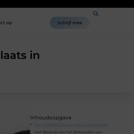
ct op
Schrijf mee
aats in
Inhoudsopgave
Een Wandeling door de Geschiedenis
Het Belang van het Behouden van