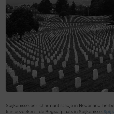
Spijkenisse, een charmant stadje in Nederland, herb
kan bezoeken – de Begraafplaats in Spijkenisse.
Spij