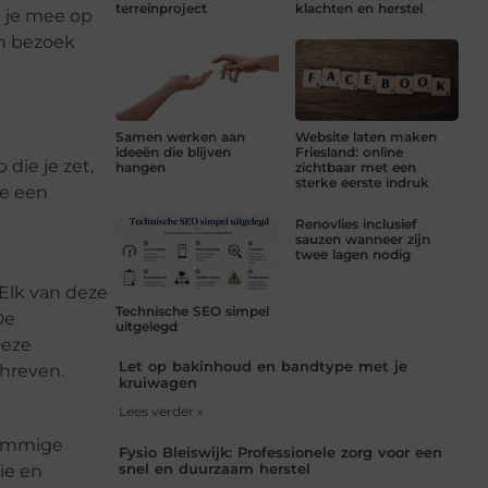
terreinproject
klachten en herstel
e je mee op
en bezoek
Samen werken aan
Website laten maken
ideeën die blijven
Friesland: online
die je zet,
hangen
zichtbaar met een
sterke eerste indruk
ie een
Renovlies inclusief
sauzen wanneer zijn
twee lagen nodig
Elk van deze
Technische SEO simpel
De
uitgelegd
Deze
Let op bakinhoud en bandtype met je
chreven.
kruiwagen
Lees verder »
Sommige
Fysio Bleiswijk: Professionele zorg voor een
snel en duurzaam herstel
ie en