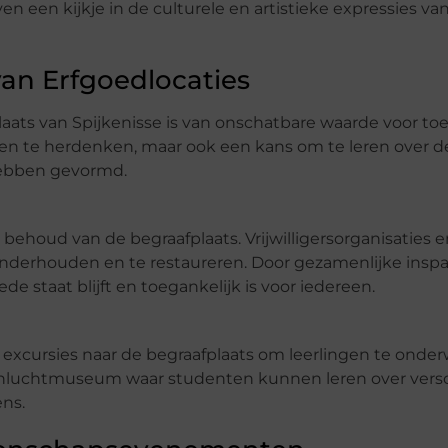
 een kijkje in de culturele en artistieke expressies va
an Erfgoedlocaties
laats van Spijkenisse is van onschatbare waarde voor t
aren te herdenken, maar ook een kans om te leren over d
ebben gevormd.
behoud van de begraafplaats. Vrijwilligersorganisaties e
 onderhouden en te restaureren. Door gezamenlijke ins
e staat blijft en toegankelijk is voor iedereen.
 excursies naar de begraafplaats om leerlingen te onder
openluchtmuseum waar studenten kunnen leren over vers
ens.