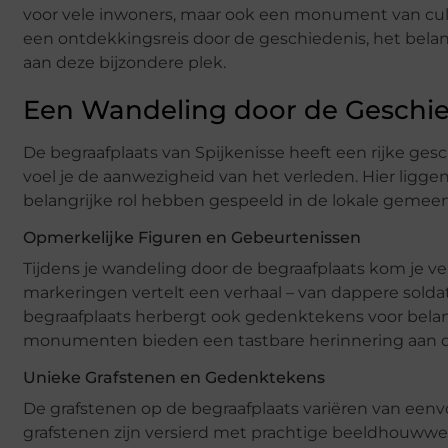
voor vele inwoners, maar ook een monument van cult
een ontdekkingsreis door de geschiedenis, het bela
aan deze bijzondere plek.
Een Wandeling door de Geschi
De begraafplaats van Spijkenisse heeft een rijke gesc
voel je de aanwezigheid van het verleden. Hier ligg
belangrijke rol hebben gespeeld in de lokale gemee
Opmerkelijke Figuren en Gebeurtenissen
Tijdens je wandeling door de begraafplaats kom je v
markeringen vertelt een verhaal – van dappere soldat
begraafplaats herbergt ook gedenktekens voor bela
monumenten bieden een tastbare herinnering aan de o
Unieke Grafstenen en Gedenktekens
De grafstenen op de begraafplaats variëren van e
grafstenen zijn versierd met prachtige beeldhouwwerk