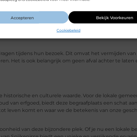
gang tot zonsondergang. Bezoekers worden aangemoedi
Accepteren
Bekijk Voorkeuren
n borden geplaatst met informatie over de plattegrond va
Cookiebeleid
en en monumenten.
ragen tijdens hun bezoek. Dit omvat het vermijden van 
en. Het is ook belangrijk om geen afval achter te laten
te historische en culturele waarde. Voor de lokale geme
ehoud van erfgoed, biedt deze begraafplaats een schat aa
 tot leven komt en waar we de betekenis van onze gesc
hoonheid van deze bijzondere plek. Of je nu een lokale 
 van Spijkenisse biedt een unieke en verrijkende ervarin