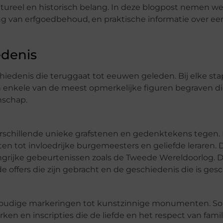
ureel en historisch belang. In deze blogpost nemen w
ng van erfgoedbehoud, en praktische informatie over e
edenis
hiedenis die teruggaat tot eeuwen geleden. Bij elke stap 
en enkele van de meest opmerkelijke figuren begraven d
nschap.
erschillende unieke grafstenen en gedenktekens tegen. 
en tot invloedrijke burgemeesters en geliefde leraren. 
ngrijke gebeurtenissen zoals de Tweede Wereldoorlog. 
ffers die zijn gebracht en de geschiedenis die is ges
envoudige markeringen tot kunstzinnige monumenten. 
en en inscripties die de liefde en het respect van famil