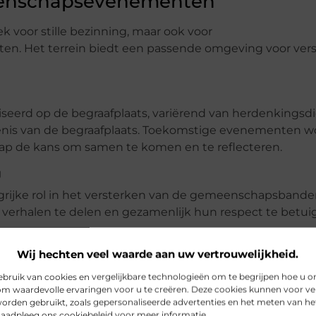
eenschapsevenementen
ek voor stille bezinning, maar ook voor
. Het terrein biedt een passende omgeving voor vers
iseerd op de begraafplaats, variërend van herdenkingsd
denis van de begraafplaats. Toekomstige evenementen 
p de kans om samen te komen en te reflecteren.
g
rijke rol in het versterken van de gemeenschapsbande
erhalen te delen en gezamenlijk hun respect te betui
Wij hechten veel waarde aan uw vertrouwelijkheid.
oekers
ruik van cookies en vergelijkbare technologieën om te begrijpen hoe u o
om waardevolle ervaringen voor u te creëren. Deze cookies kunnen voor ve
nisse te bezoeken, is het handig om te weten wat de ope
orden gebruikt, zoals gepersonaliseerde advertenties en het meten van he
ol bezoek.
 Raadpleeg ons cookiebeleid voor meer informatie.