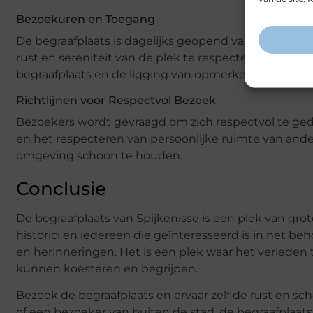
Bezoekuren en Toegang
De begraafplaats is dagelijks geopend van zonsop
rust en sereniteit van de plek te respecteren. Er zij
begraafplaats en de ligging van opmerkelijke grav
Richtlijnen voor Respectvol Bezoek
Bezoekers wordt gevraagd om zich respectvol te ged
en het respecteren van persoonlijke ruimte van ander
omgeving schoon te houden.
Conclusie
De begraafplaats van Spijkenisse is een plek van gro
historici en iedereen die geïnteresseerd is in het b
en herinneringen. Het is een plek waar het verleden
kunnen koesteren en begrijpen.
Bezoek de begraafplaats en ervaar zelf de rust en sc
of een bezoeker van buiten de stad, de begraafplaats