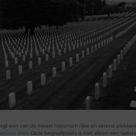
ergt een van de meest historisch rijke en serene plekke
kenisse Web
. Deze begraafplaats is niet alleen een laatst