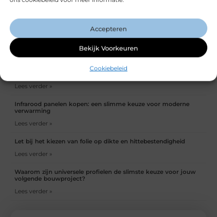
Lees verder »
Accepteren
Fysio Bleiswijk: Professionele zorg voor een snel en duurzaam
herstel
Bekijk Voorkeuren
Lees verder »
Fysiotherapie Ermelo: deskundige zorg voor herstel en
Cookiebeleid
beweging
Lees verder »
Infrarood panelen kopen: een slimme keuze voor moderne
verwarming
Lees verder »
Let bij het kiezen van folie op dikte en hittebestendigheid
Lees verder »
Waarom zijn universele profielen de slimste keuze voor jouw
volgende bouwproject?
Lees verder »