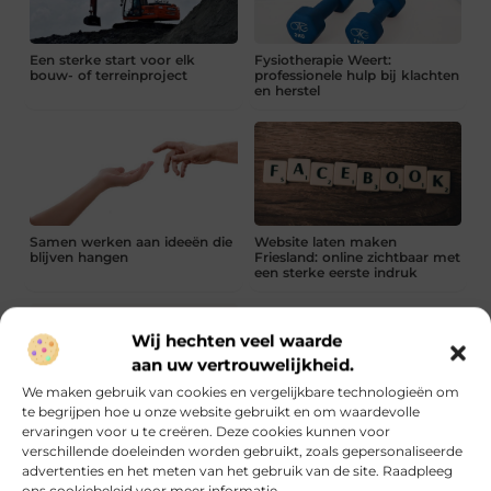
Een sterke start voor elk
Fysiotherapie Weert:
bouw- of terreinproject
professionele hulp bij klachten
en herstel
Samen werken aan ideeën die
Website laten maken
blijven hangen
Friesland: online zichtbaar met
een sterke eerste indruk
Renovlies inclusief sauzen
wanneer zijn twee lagen nodig
Wij hechten veel waarde
aan uw vertrouwelijkheid.
We maken gebruik van cookies en vergelijkbare technologieën om
te begrijpen hoe u onze website gebruikt en om waardevolle
Technische SEO simpel
ervaringen voor u te creëren. Deze cookies kunnen voor
uitgelegd
verschillende doeleinden worden gebruikt, zoals gepersonaliseerde
advertenties en het meten van het gebruik van de site. Raadpleeg
Let op bakinhoud en bandtype met je kruiwagen
ons cookiebeleid voor meer informatie.