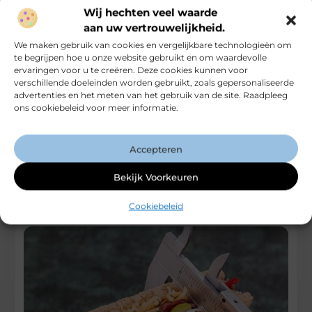
Wij hechten veel waarde
aan uw vertrouwelijkheid.
We maken gebruik van cookies en vergelijkbare technologieën om
te begrijpen hoe u onze website gebruikt en om waardevolle
Ontdek de Magie van de Dumpstore in
ervaringen voor u te creëren. Deze cookies kunnen voor
Heerhugowaard
verschillende doeleinden worden gebruikt, zoals gepersonaliseerde
advertenties en het meten van het gebruik van de site. Raadpleeg
Ben je een lokale shopper, een doe-het-zelf enthousiast of
ons cookiebeleid voor meer informatie.
een liefhebber van woningverbetering? Dan hebben we
geweldig nieuws voor je!
Accepteren
...
Winkelen
Bekijk Voorkeuren
Cookiebeleid