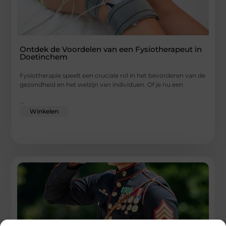
Ontdek de Voordelen van een Fysiotherapeut in
Doetinchem
Fysiotherapie speelt een cruciale rol in het bevorderen van de
gezondheid en het welzijn van individuen. Of je nu een
...
Winkelen